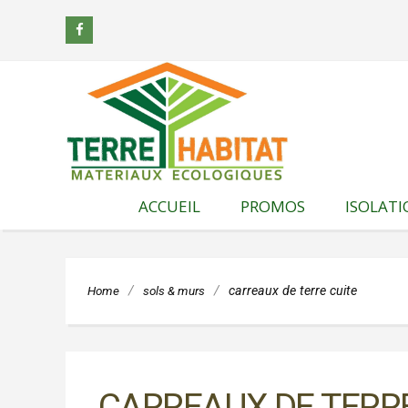
ACCUEIL
PROMOS
ISOLAT
À PROPOS DE NOUS
COMMUNIC
ISOLATI
THERMI
ÉCOLOG
LES MARQUES QUE
Home
/
sols & murs
/
carreaux de terre cuite
NOUS
DISTRIBUONS
ISOLATI
ACOUST
ÉCOLOG
NOTRE GAMME DE
PRODUITS
CARREAUX DE TERRE