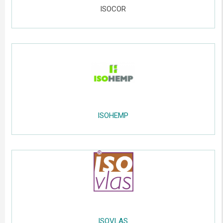
......
ISOCOR
.....
;;;;;
.
....
.....
ISOHEMP
.....
.....
;;
....
;;;;;
ISOVLAS