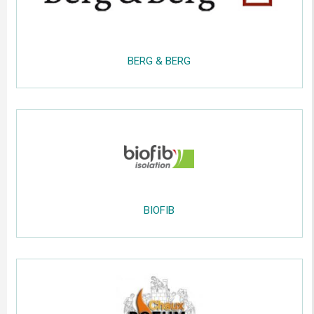
....
;;;;;
.....
BERG & BERG
.....
.....
;;
.....
.....
......
.....
BIOFIB
.....
;;;;;