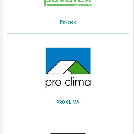
Pavatex
.....
;;;;;
......
PRO CLIMA
.....
;;;;;