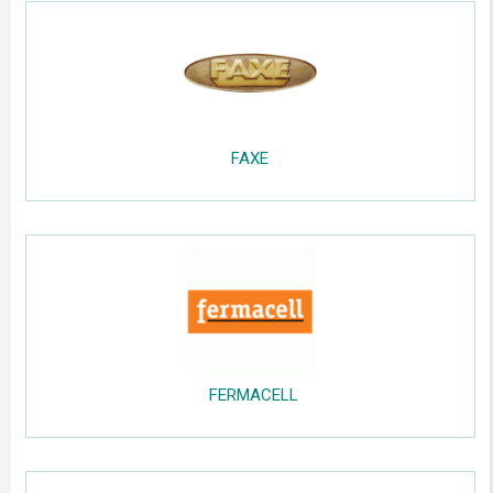
.....
.....
......
.....
FAXE
.....
;;;;;
..
FERMACELL
.....
;;;;;