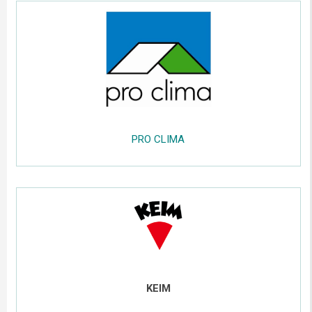
......
PRO CLIMA
.....
;;;;;
.....
KEIM
.....
;;;;;