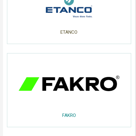
.....
ETANCO
.....
;;;;;
.....
;;;;
....
....
;;;;;
.....
FAKRO
.....
.....
;;