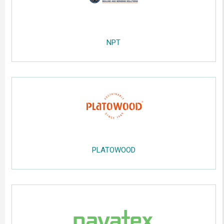
....
;;;;;
.....
NPT
.....
.....
;;
.....
PLATOWOOD
.....
;;;;;