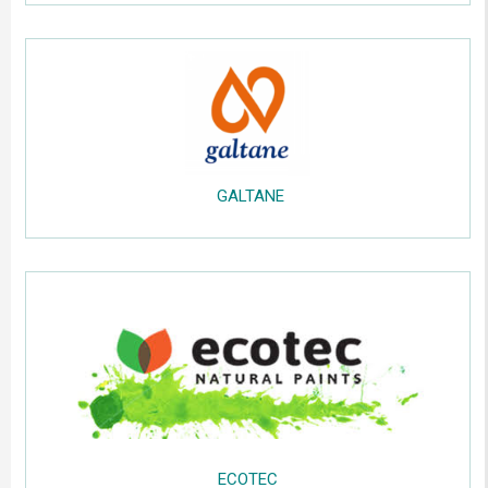
..
GALTANE
.....
;;;;;
.....
.....
.....
ECOTEC