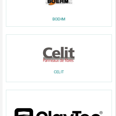
BOEHM
.....
.....
CELIT
.....
;;;;;