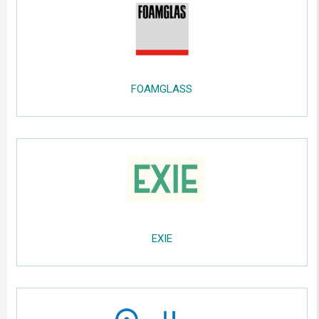
.....
FOAMGLASS
.....
;;;;;
.....
EXIE
.....
;;;;;