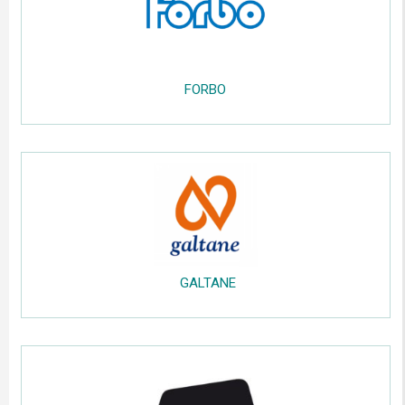
.....
FORBO
.....
;;;;;
..
GALTANE
.....
;;;;;
.....