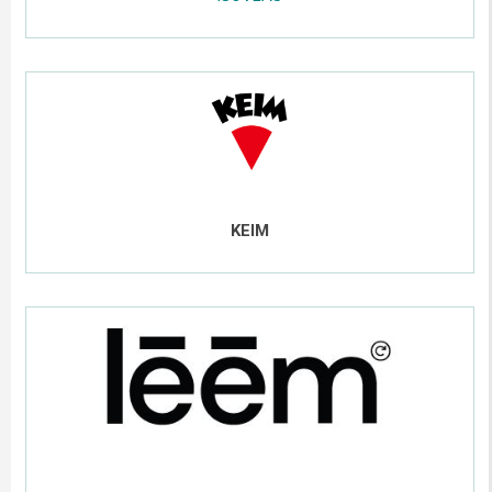
.....
.....
;;
.....
KEIM
.....
;;;;;
......