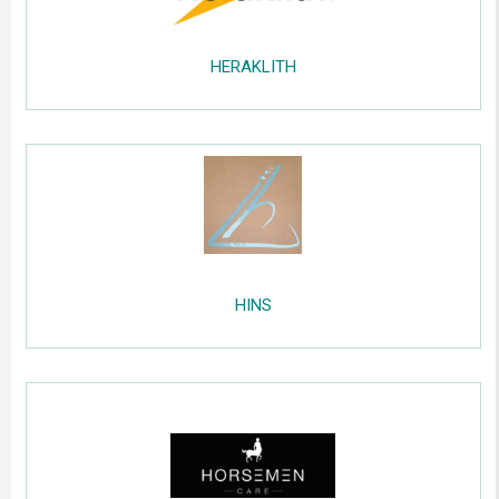
......
.....
HERAKLITH
.....
;;;;;
.....
HINS
.....
;;;;;