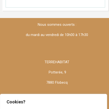
.....
;;;;;
Nous sommes ouverts :
du mardi au vendredi de 10h00 à 17h30
TERREHABITAT
Potterée, 9
7880 Flobecq
Cookies?
info@terrehabitat.be