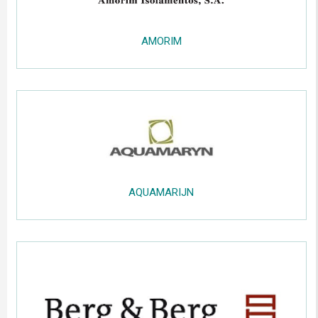
.....
AMORIM
.....
;;;;;
.....
.....
AQUAMARIJN
.....
;;;;;
.....
;;;;
....