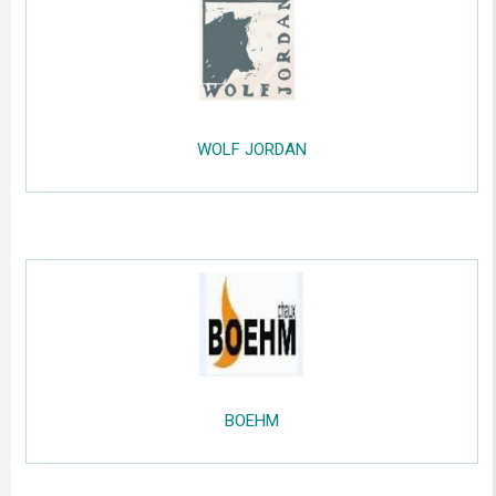
......
.....
WOLF JORDAN
.....
;;;;;
.....
BOEHM
.....
;;;;;