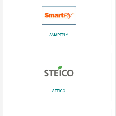
.....
SMARTPLY
.....
;;;;;
STEICO
.....
;;;;;
.....