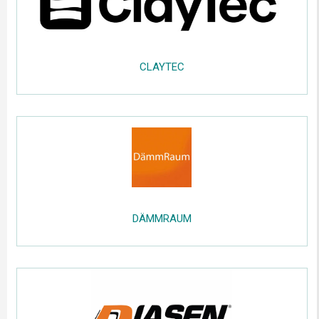
.....
CLAYTEC
.....
;;;;;
..
.....
DÄMMRAUM
.....
;;;;;