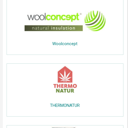
.....
Wool
concept
.....
;;;;;
....
;;;;
THERMONATUR
.....
.....
;;