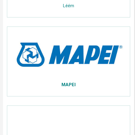
.....
Léém
.....
;;;;;
.....
MAPEI
.....
;;;;;