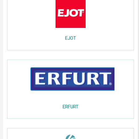
.....
EJOT
.....
;;;;;
.....
ERFURT
.....
;;;;;