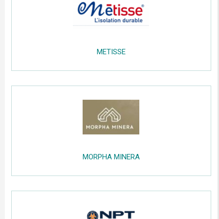
.....
METISSE
.....
;;;;;
.....
MORPHA MINERA
.....
;;;;;
.