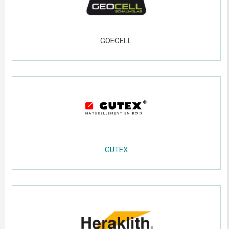
.....
GOECELL
.....
;;;;;
.....
;;;;
....
....
GUTEX
.....
.....
;;
.....