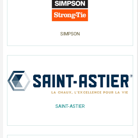
SIMPSON
.....
;;;;;
.....
SAINT-ASTIER
;;;;