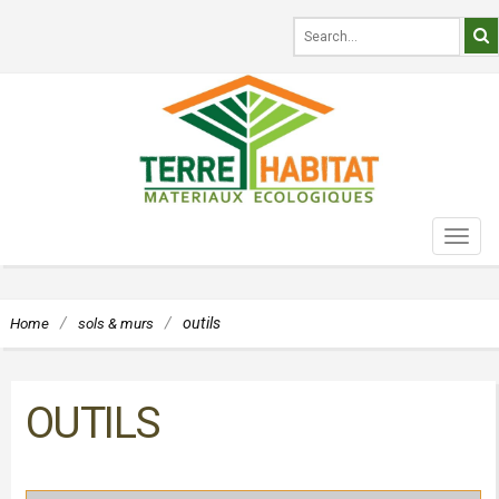
TOG
NAVI
Home
/
sols & murs
/
outils
OUTILS