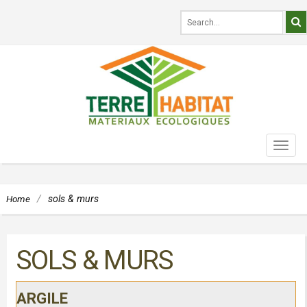
TOG
NAVI
Home
/
sols & murs
SOLS & MURS
ARGILE