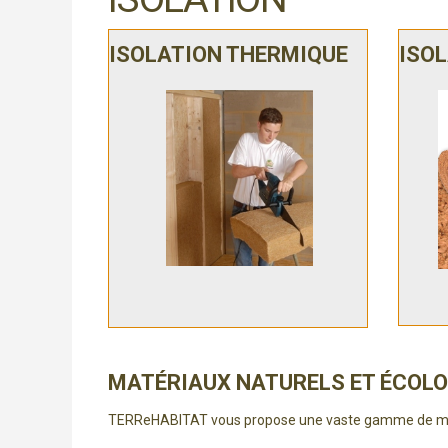
PRODUITS LES PLUS
VENDUS
ISOLATION THERMIQUE
ISO
TERREHABITAT
CONSTRUCT :
L’ÉQUIPE DE POSE
DE TERREHABITAT
MATÉRIAUX NATURELS ET ÉCOL
TERReHABITAT vous propose une vaste gamme de matér