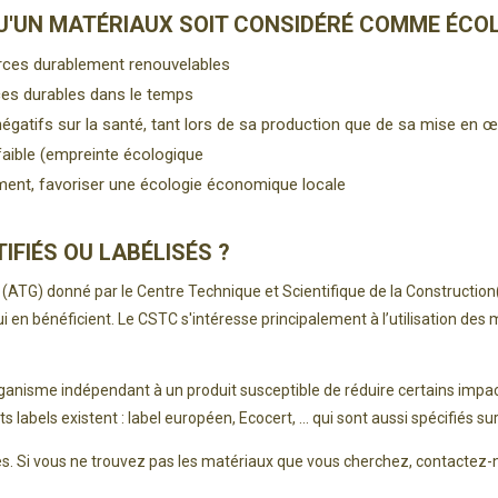
LAINE DE MO
FEUTRE DE LIN
ACOUSTIQUE
W
GA
BOIS FAKRO
G
G
BELGE
POUR ISOLATION
D
U'UN MATÉRIAUX SOIT CONSIDÉRÉ COMME ÉCO
MÉTISSE ISOLANT
PRO CLIMA ORCON
PHONIQUE
BINDERHOLZ
É
EN COTON
F
LIÈGE EN
S
ÉPICEA A/B
ST
C
rces durablement renouvelables
ISOLANT LAIN
ROULEAUX
D
D
C
MOUTON EN V
FEUTRE DE LAINE
ISOLATION
S
ces durables dans le temps
D
PRO CLIMA PRIMER
SOFTLAN
DE MOUTON
NOVATOP B/C –
ACOUSTIQUE
D
C
RP
 négatifs sur la santé, tant lors de sa production que de sa mise en 
D
PANNEAU 3-PLIS
PR
P
P
P
faible (empreinte écologique
FEUTRE DE LA
FEUTRE DE LAINE
B
P
I
PRO CLIMA SOLITEX
DE MOUTON 
DE MOUTON EN
D
ement, favoriser une écologie économique locale
M
DASATOP
YOURTES
ROULEAU
W
PR
S
TESCON PROFIL :
FIÉS OU LABÉLISÉS ?
BANDE DE COCO
P
D
RUBAN ADHÉSIF
S
D’ANGLE POUR
ATG) donné par le Centre Technique et Scientifique de la Construction(C.
INTÉRIEUR ET
HU
EXTÉRIEUR
i en bénéficient. Le CSTC s'intéresse principalement à l’utilisation des
W
P
IN
PR
H
PRO CLIMA
CONTEGA FC
organisme indépendant à un produit susceptible de réduire certains imp
BI
N
labels existent : label européen, Ecocert, ... qui sont aussi spécifiés su
B
U
ves. Si vous ne trouvez pas les matériaux que vous cherchez, contactez-