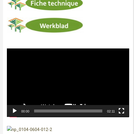
Lecteur
vidéo
00:00
02:11