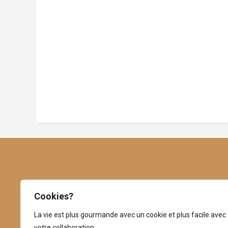
Cookies?
Nous sommes ouverts :
La vie est plus gourmande avec un cookie et plus facile avec
du mardi au vendredi de 10h00 à 17h30
votre collaboration.